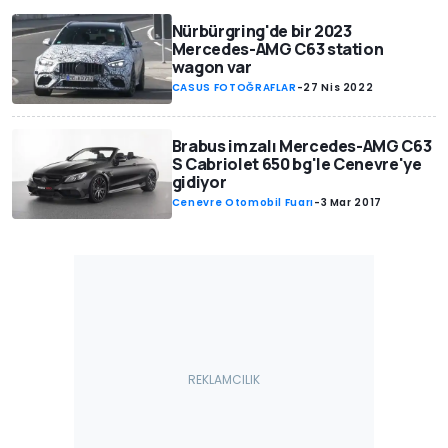
Nürbürgring'de bir 2023
Mercedes-AMG C63 station
wagon var
CASUS FOTOĞRAFLAR
-
27 Nis 2022
Brabus imzalı Mercedes-AMG C63
S Cabriolet 650 bg'le Cenevre'ye
gidiyor
Cenevre Otomobil Fuarı
-
3 Mar 2017