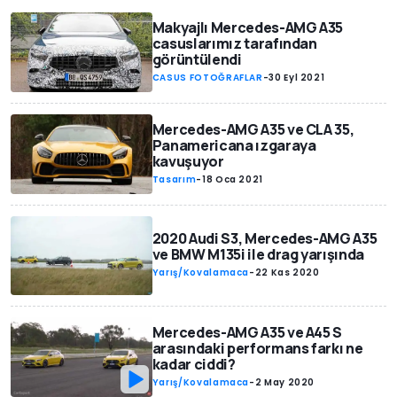
Makyajlı Mercedes-AMG A35
casuslarımız tarafından
görüntülendi
CASUS FOTOĞRAFLAR
-
30 Eyl 2021
Mercedes-AMG A35 ve CLA 35,
Panamericana ızgaraya
kavuşuyor
Tasarım
-
18 Oca 2021
2020 Audi S3, Mercedes-AMG A35
ve BMW M135i ile drag yarışında
Yarış/Kovalamaca
-
22 Kas 2020
Mercedes-AMG A35 ve A45 S
arasındaki performans farkı ne
kadar ciddi?
Yarış/Kovalamaca
-
2 May 2020