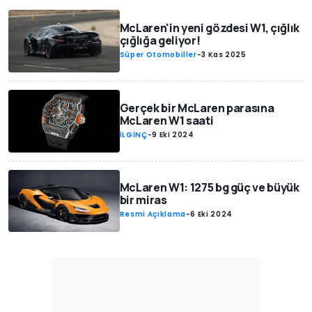
McLaren'in yeni gözdesi W1, çığlık
çığlığa geliyor!
Süper Otomobiller
-
3 Kas 2025
Gerçek bir McLaren parasına
McLaren W1 saati
İLGİNÇ
-
9 Eki 2024
McLaren W1: 1275 bg güç ve büyük
bir miras
Resmi Açıklama
-
6 Eki 2024