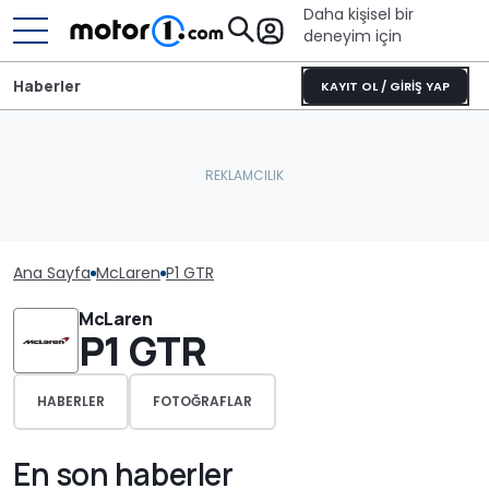
Daha kişisel bir
deneyim için
Haberler
KAYIT OL / GİRİŞ YAP
Ana Sayfa
McLaren
P1 GTR
McLaren
P1 GTR
HABERLER
FOTOĞRAFLAR
En son haberler