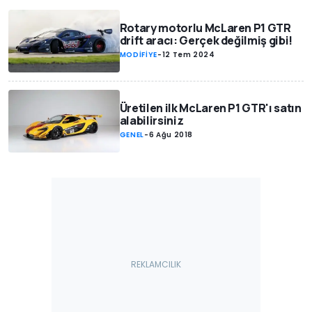
Rotary motorlu McLaren P1 GTR
drift aracı: Gerçek değilmiş gibi!
MODİFİYE
-
12 Tem 2024
Üretilen ilk McLaren P1 GTR'ı satın
alabilirsiniz
GENEL
-
6 Ağu 2018