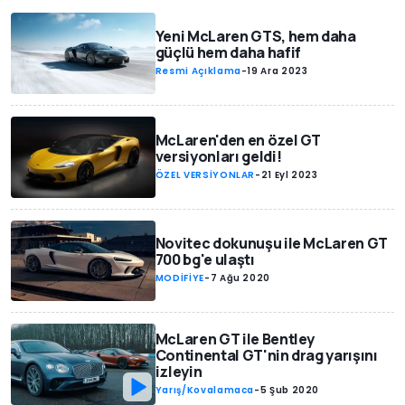
Yeni McLaren GTS, hem daha
güçlü hem daha hafif
Resmi Açıklama
-
19 Ara 2023
McLaren'den en özel GT
versiyonları geldi!
ÖZEL VERSİYONLAR
-
21 Eyl 2023
Novitec dokunuşu ile McLaren GT
700 bg'e ulaştı
MODİFİYE
-
7 Ağu 2020
McLaren GT ile Bentley
Continental GT'nin drag yarışını
izleyin
Yarış/Kovalamaca
-
5 Şub 2020