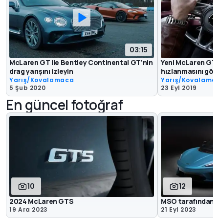
03:15
McLaren GT ile Bentley Continental GT'nin
Yeni McLaren GT'
drag yarışını izleyin
hızlanmasını gör
Yarış/Kovalamaca
Yarış/Kovalama
5 Şub 2020
23 Eyl 2019
En güncel fotoğraf
10
12
2024 McLaren GTS
MSO tarafından g
19 Ara 2023
21 Eyl 2023