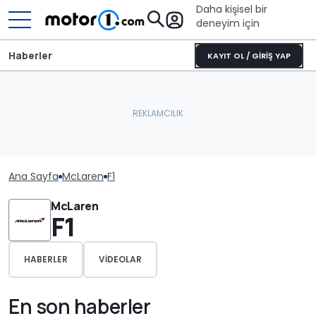
Daha kişisel bir
deneyim için
Haberler
KAYIT OL / GİRİŞ YAP
Ana Sayfa
McLaren
F1
McLaren
F1
HABERLER
VIDEOLAR
En son haberler