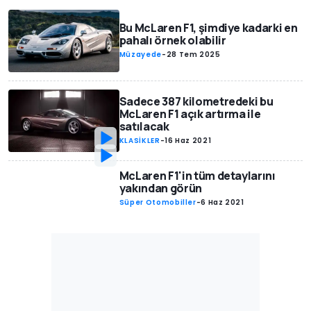
Bu McLaren F1, şimdiye kadarki en
pahalı örnek olabilir
Müzayede
-
28 Tem 2025
Sadece 387 kilometredeki bu
McLaren F1 açık artırma ile
satılacak
KLASİKLER
-
16 Haz 2021
McLaren F1'in tüm detaylarını
yakından görün
Süper Otomobiller
-
6 Haz 2021