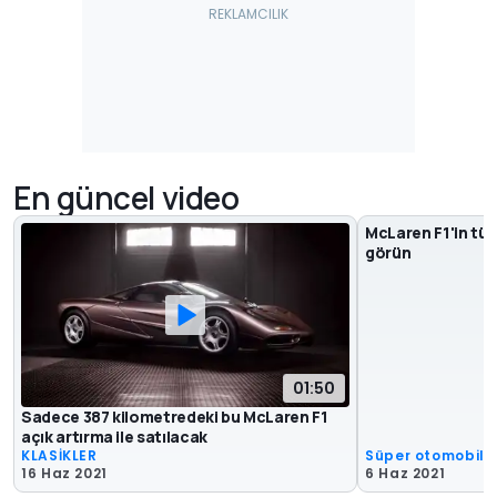
En güncel video
McLaren F1'in tüm
görün
01:50
Sadece 387 kilometredeki bu McLaren F1
açık artırma ile satılacak
KLASİKLER
Süper otomobill
16 Haz 2021
6 Haz 2021