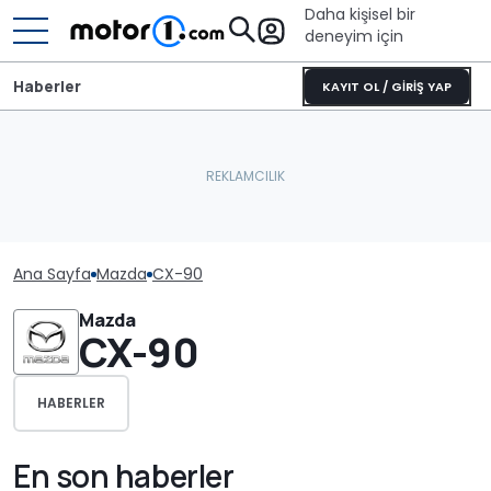
Daha kişisel bir
deneyim için
Haberler
KAYIT OL / GİRİŞ YAP
Ana Sayfa
Mazda
CX-90
Mazda
CX-90
HABERLER
En son haberler