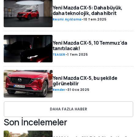
Yeni Mazda CX-5: Daha büyük,
daha teknolojik, daha hibrit
Resmi Açıklama
-
10 Tem 2025
Yeni Mazda CX-5, 10 Temmuz'da
tanıtılacak!
TEASER
-
1 Tem 2025
Yeni Mazda CX-5, bu şekilde
görünebilir
Render
-
31 Oca 2025
DAHA FAZLA HABER
Son İncelemeler