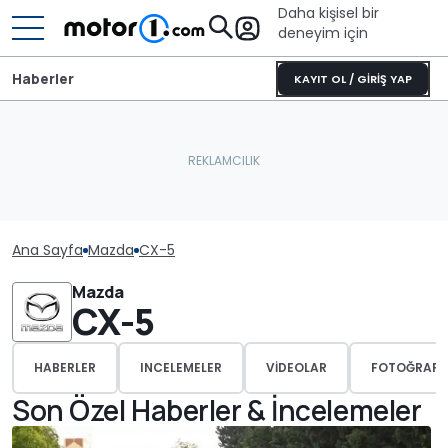
Daha kişisel bir
deneyim için
Haberler
KAYIT OL / GİRİŞ YAP
Ana Sayfa
Mazda
CX-5
Mazda
CX-5
HABERLER
INCELEMELER
VIDEOLAR
FOTOĞRAFL
Son Özel Haberler & İncelemeler