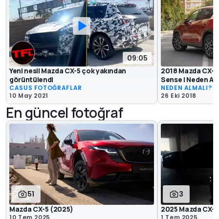
09:05
Yeni nesil Mazda CX-5 çok yakından
2018 Mazda CX-5
görüntülendi
Sense | Neden Al
CASUS FOTOĞRAFLAR
NEDEN ALMALI?
10 May 2021
26 Eki 2018
En güncel fotoğraf
51
3
Mazda CX-5 (2025)
2025 Mazda CX-5 
10 Tem 2025
1 Tem 2025