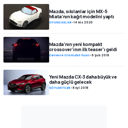
Mazda, sıkılanlar için MX-5
Miata'nın kağıt modelini yaptı
OYUNCAKLAR
-
14 Nis 2020
Mazda’nın yeni kompakt
crossover’ının ilk teaser’ı geldi
Cenevre Otomobil Fuarı
-
5 Şub 2019
Yeni Mazda CX-3 daha büyük ve
daha güçlü gelecek
SÖYLENTİLER
-
8 Eyl 2018