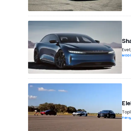
Sha
Evet
MODİ
Ele
Topl
Yarı