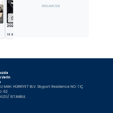
18
19
2023 Lucid Air Pure
2023 Lucid Air Tourin
15 Kas 2022
15 Kas 2022
ızda
 Verin
m
U MAH. HÜRRİYET BLV. Skyport Residence NO: 1 İÇ
O: 62
DÜZÜ/ İSTANBUL