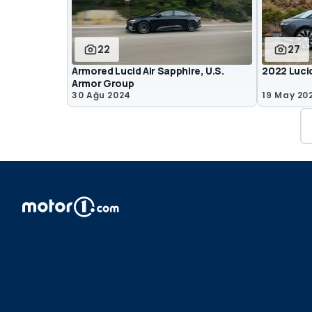
22
27
Armored Lucid Air Sapphire, U.S.
2022 Lucid
Armor Group
30 Ağu 2024
19 May 20