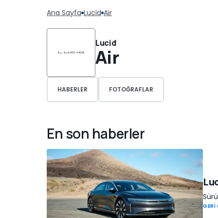
Ana Sayfa
Lucid
Air
Lucid
Air
HABERLER
FOTOĞRAFLAR
En son haberler
Luc
Sürü
GERİ