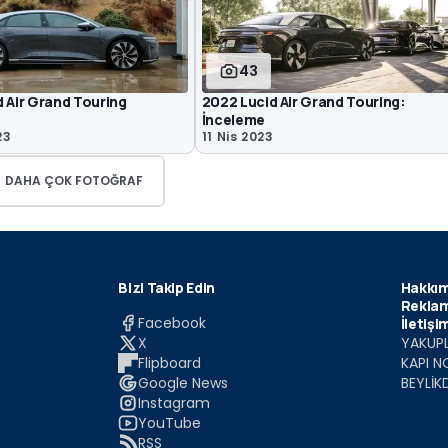
43
 Air Grand Touring
2022 Lucid Air Grand Touring:
İnceleme
23
11 Nis 2023
DAHA ÇOK FOTOĞRAF
Bizi Takip Edin
Hakkım
Reklam
Facebook
İletişi
X
YAKUPL
Flipboard
KAPI N
Google News
BEYLİK
Instagram
YouTube
RSS