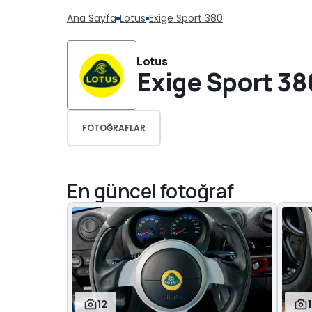
Ana Sayfa
Lotus
Exige Sport 380
Lotus
Exige Sport 38
FOTOĞRAFLAR
En güncel fotoğraf
12