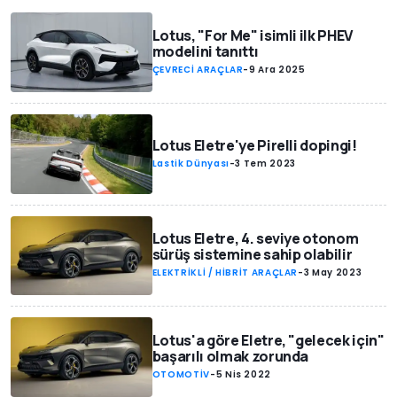
Lotus, "For Me" isimli ilk PHEV
modelini tanıttı
ÇEVRECİ ARAÇLAR
-
9 Ara 2025
Lotus Eletre'ye Pirelli dopingi!
Lastik Dünyası
-
3 Tem 2023
Lotus Eletre, 4. seviye otonom
sürüş sistemine sahip olabilir
ELEKTRİKLİ / HİBRİT ARAÇLAR
-
3 May 2023
Lotus'a göre Eletre, "gelecek için"
başarılı olmak zorunda
OTOMOTİV
-
5 Nis 2022