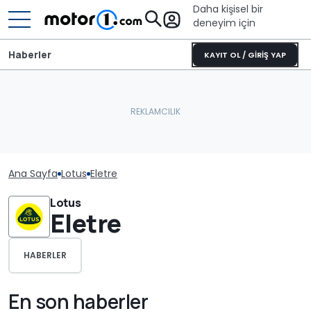
Daha kişisel bir
deneyim için
Haberler
KAYIT OL / GİRİŞ YAP
Ana Sayfa
Lotus
Eletre
Lotus
Eletre
HABERLER
En son haberler