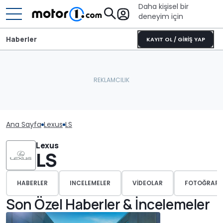
Daha kişisel bir
deneyim için
Haberler
KAYIT OL / GİRİŞ YAP
Ana Sayfa
Lexus
LS
Lexus
LS
HABERLER
INCELEMELER
VIDEOLAR
FOTOĞRAFL
Son Özel Haberler & İncelemeler