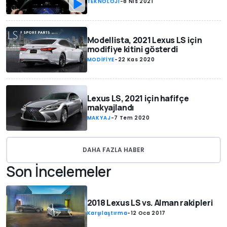
TEKNOLOJİ
-
8 Nis 2021
Modellista, 2021 Lexus LS için
modifiye kitini gösterdi
MODİFİYE
-
22 Kas 2020
Lexus LS, 2021 için hafifçe
makyajlandı
MAKYAJ
-
7 Tem 2020
DAHA FAZLA HABER
Son İncelemeler
2018 Lexus LS vs. Alman rakipleri
Karşılaştırma
-
12 Oca 2017