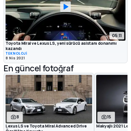
05:11
Toyota Mirai ve Lexus LS, yeni sürücü asistanı donanımı
kazandı
TEKNOLOJİ
8 Nis 2021
En güncel fotoğraf
8
15
Lexus LS ve Toyota Mirai Advanced Drive
Makyajlı 2021 Le