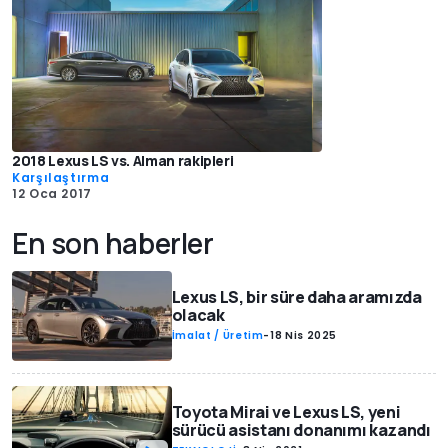
2018 Lexus LS vs. Alman rakipleri
Karşılaştırma
12 Oca 2017
En son haberler
Lexus LS, bir süre daha aramızda
olacak
İmalat / Üretim
-
18 Nis 2025
Toyota Mirai ve Lexus LS, yeni
sürücü asistanı donanımı kazandı