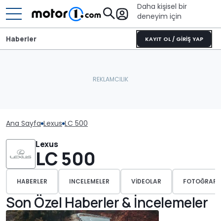
Daha kişisel bir
deneyim için
Haberler
KAYIT OL / GİRİŞ YAP
Ana Sayfa
Lexus
LC 500
Lexus
LC 500
HABERLER
INCELEMELER
VIDEOLAR
FOTOĞRAFL
Son Özel Haberler & İncelemeler