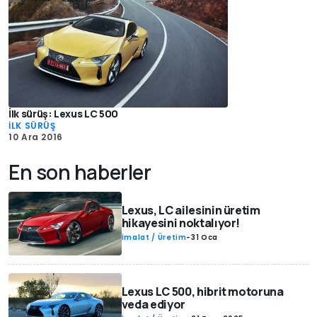
İlk sürüş: Lexus LC 500
İLK SÜRÜŞ
10 Ara 2016
En son haberler
Lexus, LC ailesinin üretim
hikayesini noktalıyor!
İmalat / Üretim
-
31 Oca
Lexus LC 500, hibrit motoruna
veda ediyor