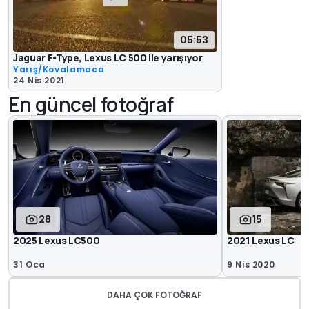
05:53
Jaguar F-Type, Lexus LC 500 ile yarışıyor
Yarış/Kovalamaca
24 Nis 2021
En güncel fotoğraf
28
15
2025 Lexus LC500
2021 Lexus LC
31 Oca
9 Nis 2020
DAHA ÇOK FOTOĞRAF