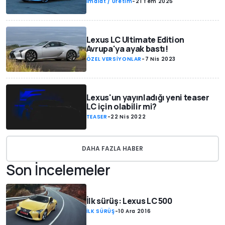
İmalat / Üretim
-
21 Tem 2025
Lexus LC Ultimate Edition
Avrupa'ya ayak bastı!
ÖZEL VERSİYONLAR
-
7 Nis 2023
Lexus'un yayınladığı yeni teaser
LC için olabilir mi?
TEASER
-
22 Nis 2022
DAHA FAZLA HABER
Son İncelemeler
İlk sürüş: Lexus LC 500
İLK SÜRÜŞ
-
10 Ara 2016