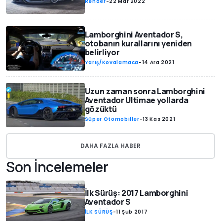
Render
-
22 Mar 2022
Lamborghini Aventador S,
otobanın kurallarını yeniden
belirliyor
Yarış/Kovalamaca
-
14 Ara 2021
Uzun zaman sonra Lamborghini
Aventador Ultimae yollarda
gözüktü
Süper Otomobiller
-
13 Kas 2021
DAHA FAZLA HABER
Son İncelemeler
İlk Sürüş: 2017 Lamborghini
Aventador S
İLK SÜRÜŞ
-
11 Şub 2017