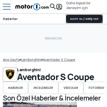
Daha kişisel bir
deneyim için
Haberler
KAYIT OL / GİRİŞ YAP
Ana Sayfa
Lamborghini
Aventador S Coupe
Lamborghini
Aventador S Coupe
HABERLER
INCELEMELER
VIDEOLAR
FOTOĞRAFL
Son Özel Haberler & İncelemeler