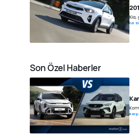
201
Kia,
İLK 
Son Özel Haberler
Kar
Komp
Karşı