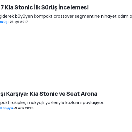
7 Kia Stonic İlk Sürüş İncelemesi
 giderek büyüyen kompakt crossover segmentine nihayet adım at
SÜRÜŞ
-
23 Eyl 2017
şı Karşıya: Kia Stonic ve Seat Arona
akt rakipler, makyajlı yüzleriyle kozlarını paylaşıyor.
 Karşıya
-
9 Ara 2025