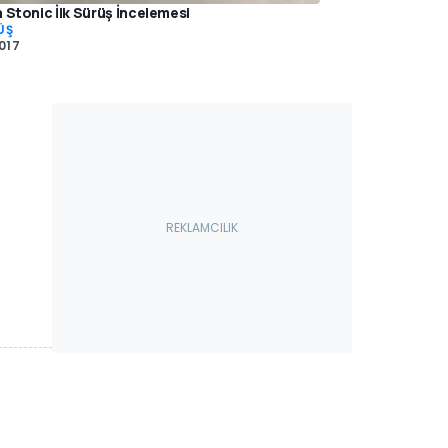
a Stonic İlk Sürüş İncelemesi
ÜŞ
2017