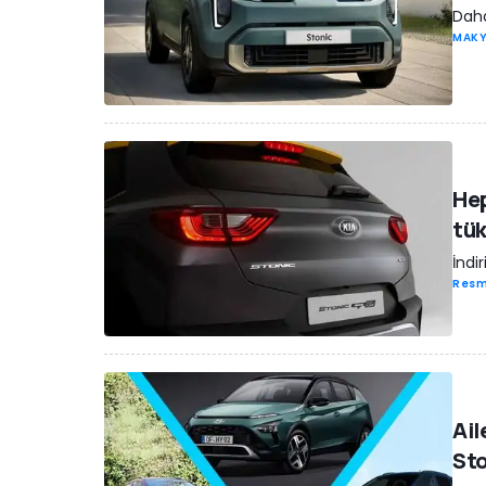
Daha
MAK
Hep
tü
İndi
Resm
Ail
St