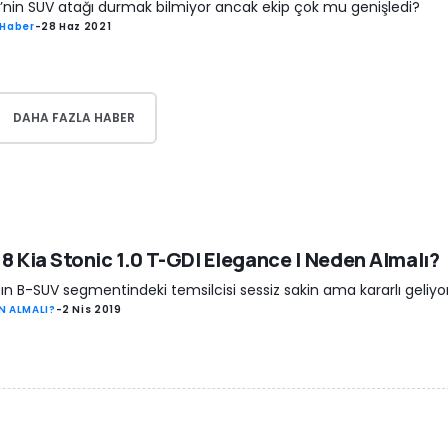
’nin SUV atağı durmak bilmiyor ancak ekip çok mu genişledi?
 Haber
-
28 Haz 2021
DAHA FAZLA HABER
8 Kia Stonic 1.0 T-GDI Elegance | Neden Almalı?
nın B-SUV segmentindeki temsilcisi sessiz sakin ama kararlı geliyor
N ALMALI?
-
2 Nis 2019