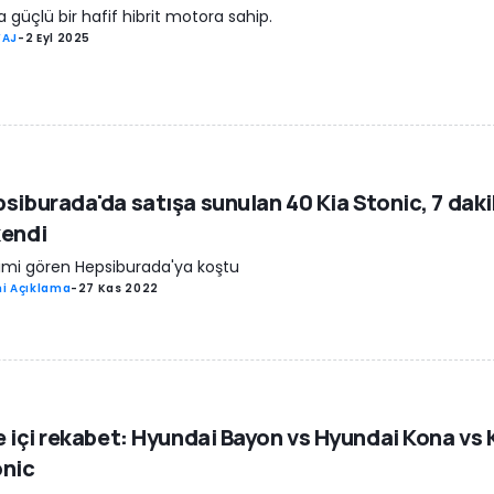
 güçlü bir hafif hibrit motora sahip.
YAJ
-
2 Eyl 2025
siburada'da satışa sunulan 40 Kia Stonic, 7 dak
kendi
rimi gören Hepsiburada'ya koştu
i Açıklama
-
27 Kas 2022
e içi rekabet: Hyundai Bayon vs Hyundai Kona vs 
onic