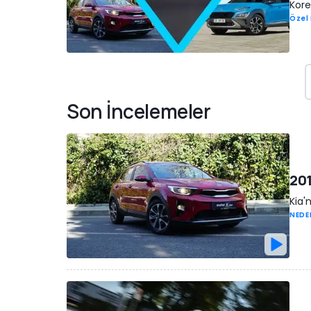
Kore
Özel
Son İncelemeler
201
Kia'
NEDE