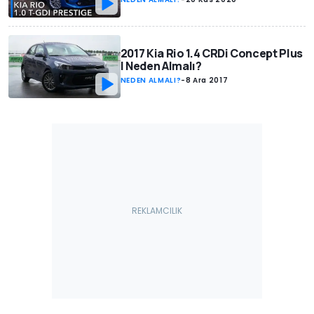
2017 Kia Rio 1.4 CRDi Concept Plus
| Neden Almalı?
NEDEN ALMALI?
-
8 Ara 2017