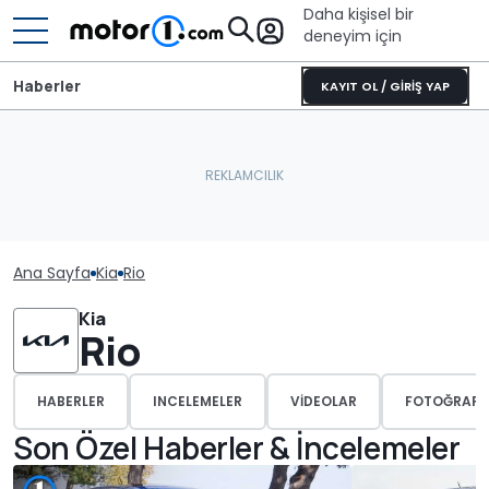
Daha kişisel bir
deneyim için
Haberler
KAYIT OL / GİRİŞ YAP
Ana Sayfa
Kia
Rio
Kia
Rio
HABERLER
INCELEMELER
VIDEOLAR
FOTOĞRAFL
Son Özel Haberler & İncelemeler