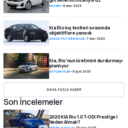
görsellerini inceliyoruz
Render
-
9 Mar 2023
Kia Rio kış testleri sırasında
objektiflere yansıdı
CASUS FOTOĞRAFLAR
-
7 Mar 2023
Kia, Rio'nun üretimini durdurmayı
planlıyor
SÖYLENTİLER
-
9 Şub 2023
DAHA FAZLA HABER
Son İncelemeler
2020 KIA Rio 1.0 T-GDI Prestige |
Neden Almalı?
NEDEN ALMALI?
-
20 Kas 2020