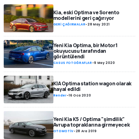
Kia, eski Optima ve Sorento
modellerini geri çağırıyor
GERİ ÇAĞIRMALAR
-
28 May 2021
Yeni Kia Optima, bir Motor1
okuyucusu tarafından
görüntülendi
CASUS FOTOĞRAFLAR
-
9 May 2020
KIA Optima station wagon olarak
hayal edildi
Render
-
16 Oca 2020
Yeni Kia K5 / Optima "şimdilik"
Avrupa topraklarına girmeyecek
OTOMOTİV
-
28 Ara 2019