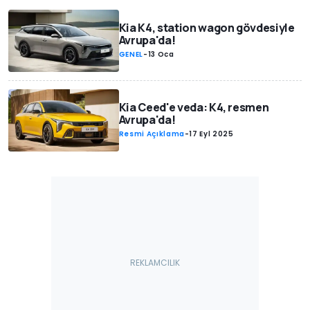
Kia K4, station wagon gövdesiyle
Avrupa'da!
GENEL
-
13 Oca
Kia Ceed'e veda: K4, resmen
Avrupa'da!
Resmi Açıklama
-
17 Eyl 2025