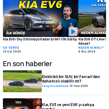
Kia EV6 | Dış Görünüşü Kadar İyi Mi? | İlk Sürüş
Kia EV6 GT-Line | En
Almalı?
İLK SÜRÜŞ
NEDEN ALMALI?
15 Eyl 2024
5 Nis 2024
En son haberler
Elektrikli bir SUV, bir Ferrari'den
daha hızlı olabilir mi?
Yarış/Kovalamaca
-
13 Tem 2025
Kia, EV3 ve yeni EV6'yı satışa