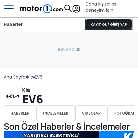
Daha kişisel bir
deneyim için
Haberler
KAYIT OL / GİRİŞ YAP
Ana Sayfa
Kia
EV6
Kia
EV6
HABERLER
INCELEMELER
VIDEOLAR
FOTOĞRAFL
Son Özel Haberler & İncelemeler