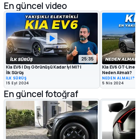
En güncel video
25:35
Kia EV6 | Dış Görünüşü Kadar İyi Mi? |
Kia EV6 GT-Line | En
İlk Sürüş
Neden Almalı?
İLK SÜRÜŞ
NEDEN ALMALI?
15 Eyl 2024
5 Nis 2024
En güncel fotoğraf