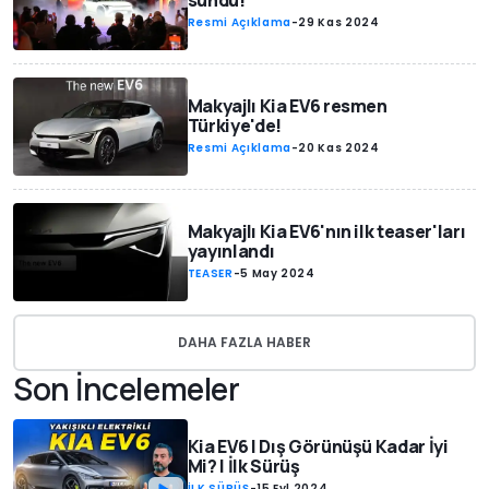
sundu!
Resmi Açıklama
-
29 Kas 2024
Makyajlı Kia EV6 resmen
Türkiye'de!
Resmi Açıklama
-
20 Kas 2024
Makyajlı Kia EV6'nın ilk teaser'ları
yayınlandı
TEASER
-
5 May 2024
DAHA FAZLA HABER
Son İncelemeler
Kia EV6 | Dış Görünüşü Kadar İyi
Mi? | İlk Sürüş
İLK SÜRÜŞ
-
15 Eyl 2024