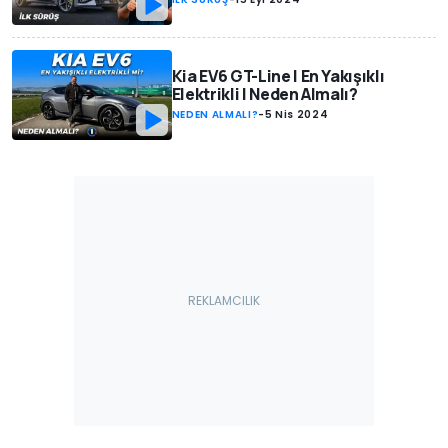
Kia EV6 GT-Line | En Yakışıklı
Elektrikli | Neden Almalı?
NEDEN ALMALI?
-
5 Nis 2024