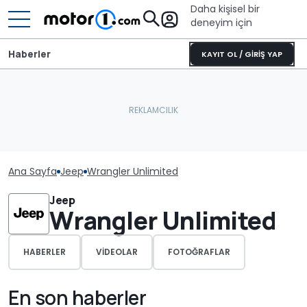
Daha kişisel bir
deneyim için
Haberler
KAYIT OL / GİRİŞ YAP
Ana Sayfa
Jeep
Wrangler Unlimited
Jeep
Wrangler Unlimited
HABERLER
VIDEOLAR
FOTOĞRAFLAR
En son haberler