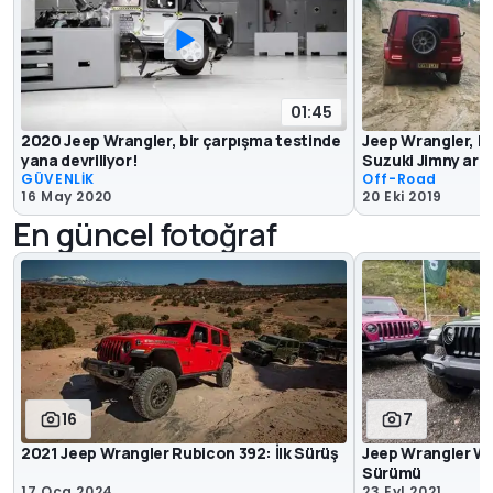
01:45
2020 Jeep Wrangler, bir çarpışma testinde
Jeep Wrangler, 
yana devriliyor!
Suzuki Jimny araz
GÜVENLİK
Off-Road
16 May 2020
20 Eki 2019
En güncel fotoğraf
16
7
2021 Jeep Wrangler Rubicon 392: İlk Sürüş
Jeep Wrangler Wi
Sürümü
17 Oca 2024
23 Eyl 2021