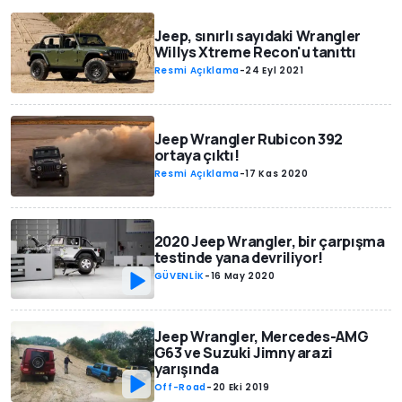
Jeep, sınırlı sayıdaki Wrangler
Willys Xtreme Recon'u tanıttı
Resmi Açıklama
-
24 Eyl 2021
Jeep Wrangler Rubicon 392
ortaya çıktı!
Resmi Açıklama
-
17 Kas 2020
2020 Jeep Wrangler, bir çarpışma
testinde yana devriliyor!
GÜVENLİK
-
16 May 2020
Jeep Wrangler, Mercedes-AMG
G63 ve Suzuki Jimny arazi
yarışında
Off-Road
-
20 Eki 2019