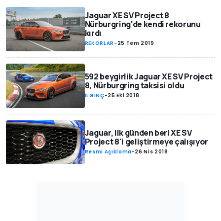
Jaguar XE SV Project 8
Nürburgring'de kendi rekorunu
kırdı
REKORLAR
-
25 Tem 2019
592 beygirlik Jaguar XE SV Project
8, Nürburgring taksisi oldu
İLGİNÇ
-
25 Eki 2018
Jaguar, ilk günden beri XE SV
Project 8'i geliştirmeye çalışıyor
Resmi Açıklama
-
26 Nis 2018