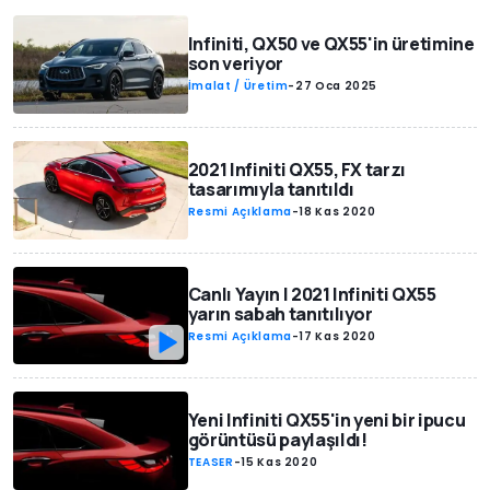
Infiniti, QX50 ve QX55'in üretimine
son veriyor
İmalat / Üretim
-
27 Oca 2025
2021 Infiniti QX55, FX tarzı
tasarımıyla tanıtıldı
Resmi Açıklama
-
18 Kas 2020
Canlı Yayın | 2021 Infiniti QX55
yarın sabah tanıtılıyor
Resmi Açıklama
-
17 Kas 2020
Yeni Infiniti QX55'in yeni bir ipucu
görüntüsü paylaşıldı!
TEASER
-
15 Kas 2020