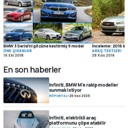
BMW 3 Serisi'ni gözüne kestirmiş 9 model
İnceleme: 2016 Inf
ÖNE ÇIKANLAR
ARAÇ TESTLERİ
16 Eki 2018
28 Kas 2016
En son haberler
Infiniti, BMW M'e rakip modeller
sunmak istiyor
RÖPORTAJ
-
20 Kas 2025
Infiniti, elektrikli araç
platformunu çöpe atabilir