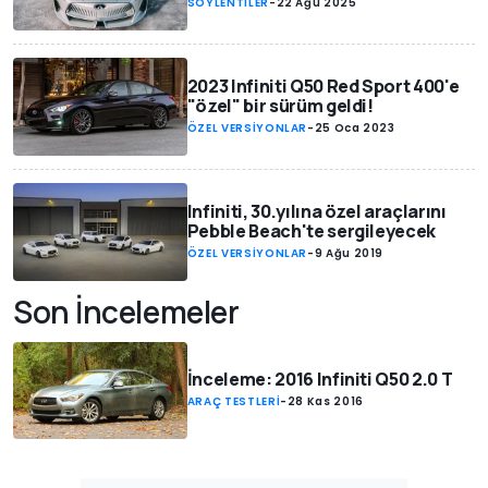
SÖYLENTİLER
-
22 Ağu 2025
2023 Infiniti Q50 Red Sport 400'e
"özel" bir sürüm geldi!
ÖZEL VERSİYONLAR
-
25 Oca 2023
Infiniti, 30.yılına özel araçlarını
Pebble Beach'te sergileyecek
ÖZEL VERSİYONLAR
-
9 Ağu 2019
Son İncelemeler
İnceleme: 2016 Infiniti Q50 2.0 T
ARAÇ TESTLERİ
-
28 Kas 2016