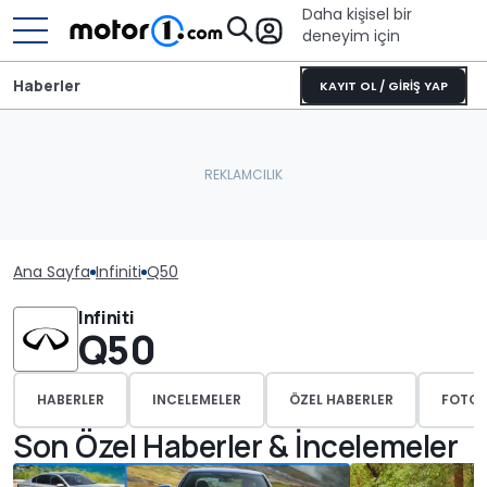
Daha kişisel bir
deneyim için
Haberler
KAYIT OL / GİRİŞ YAP
Ana Sayfa
Infiniti
Q50
Infiniti
Q50
HABERLER
INCELEMELER
ÖZEL HABERLER
FOTOĞ
Son Özel Haberler & İncelemeler