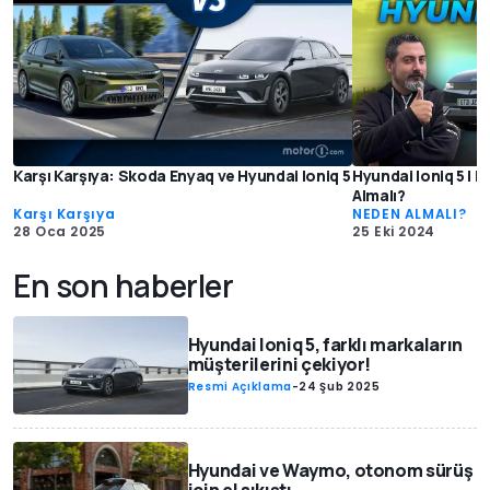
Karşı Karşıya: Skoda Enyaq ve Hyundai Ioniq 5
Hyundai Ioniq 5 | K
Almalı?
Karşı Karşıya
NEDEN ALMALI?
28 Oca 2025
25 Eki 2024
En son haberler
Hyundai Ioniq 5, farklı markaların
müşterilerini çekiyor!
Resmi Açıklama
-
24 Şub 2025
Hyundai ve Waymo, otonom sürüş