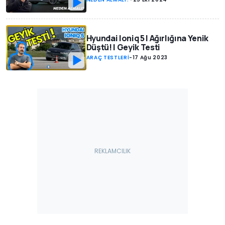
Hyundai Ioniq 5 | Ağırlığına Yenik
Düştü! | Geyik Testi
ARAÇ TESTLERİ
-
17 Ağu 2023