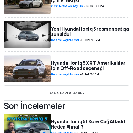
için el sıkıştı
OTONOM ARAÇLAR
-
13 Eki 2024
Yeni Hyundai Ioniq 5 resmen satışa
sunuldu!
Resmi Açıklama
-
10 Eki 2024
Hyundai Ioniq 5 XRT: Amerikalılar
için Off-Road seçeneği
Resmi Açıklama
-
4 Eyl 2024
DAHA FAZLA HABER
Son İncelemeler
Hyundai Ioniq 5 | Kore Çağ Atladı |
Neden Almalı?
NEDEN ALMALI?
-
25 Eki 2024