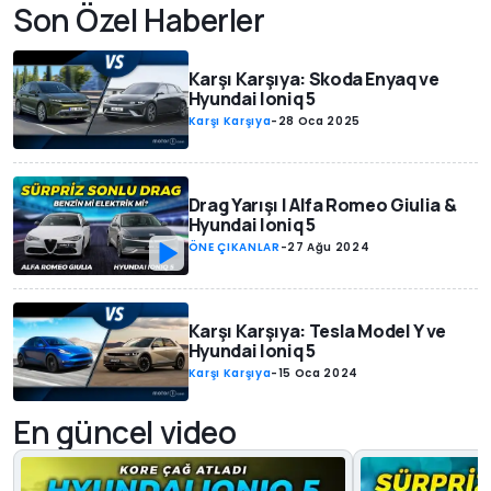
Son Özel Haberler
Karşı Karşıya: Skoda Enyaq ve
Hyundai Ioniq 5
Karşı Karşıya
-
28 Oca 2025
Drag Yarışı | Alfa Romeo Giulia &
Hyundai Ioniq 5
ÖNE ÇIKANLAR
-
27 Ağu 2024
Karşı Karşıya: Tesla Model Y ve
Hyundai Ioniq 5
Karşı Karşıya
-
15 Oca 2024
En güncel video