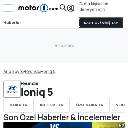
Daha kişisel bir
deneyim için
Haberler
KAYIT OL / GİRİŞ YAP
Ana Sayfa
Hyundai
Ioniq 5
Hyundai
Ioniq 5
HABERLER
INCELEMELER
ÖZEL HABERLER
VIDEO
Son Özel Haberler & İncelemeler