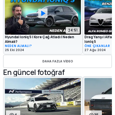
24:51
Hyundai Ioniq 5 | Kore Çağ Atladı | Neden
Drag Yarışı | Alf
Almalı?
Ioniq 5
NEDEN ALMALI?
ÖNE ÇIKANLAR
25 Eki 2024
27 Ağu 2024
DAHA FAZLA VIDEO
En güncel fotoğraf