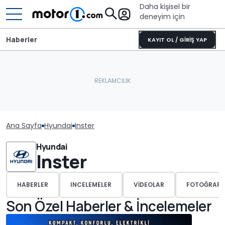
Daha kişisel bir
deneyim için
Haberler
KAYIT OL / GİRİŞ YAP
Ana Sayfa
Hyundai
Inster
Hyundai
Inster
HABERLER
INCELEMELER
VIDEOLAR
FOTOĞRAFL
Son Özel Haberler & İncelemeler