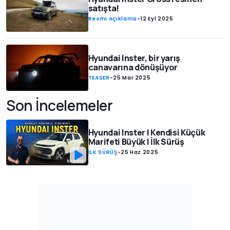
satışta!
Resmi Açıklama
-
12 Eyl 2025
Hyundai Inster, bir yarış
canavarına dönüşüyor
TEASER
-
25 Mar 2025
Son İncelemeler
Hyundai Inster | Kendisi Küçük
Marifeti Büyük | İlk Sürüş
İLK SÜRÜŞ
-
25 Haz 2025