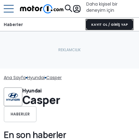
Daha kişisel bir
deneyim için
Haberler
KAYIT OL / GİRİŞ YAP
Ana Sayfa
Hyundai
Casper
Hyundai
Casper
HABERLER
En son haberler