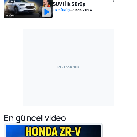
SUV | İlk Sürüş
İLK SÜRÜŞ
-
7 Kas 2024
En güncel video