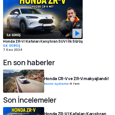
Honda ZR-V | Kafaları Karıştıran SUV | İlk Sürüş
İLK SÜRÜŞ
7 Kas 2024
En son haberler
Honda CR-V ve ZR-V makyajlandı!
Resmi Açıklama
-
9 Tem
Son İncelemeler
Honda ZR-V | Kafaları Karıştıran