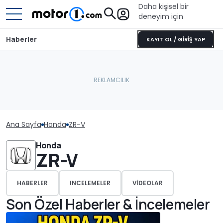
Daha kişisel bir
deneyim için
Haberler
KAYIT OL / GİRİŞ YAP
Ana Sayfa
Honda
ZR-V
Honda
ZR-V
HABERLER
INCELEMELER
VIDEOLAR
Son Özel Haberler & İncelemeler