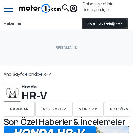
Daha kişisel bir
deneyim için
Haberler
KAYIT OL / GİRİŞ YAP
Ana Sayfa
Honda
HR-V
Honda
HR-V
HABERLER
INCELEMELER
VIDEOLAR
FOTOĞRAFL
Son Özel Haberler & İncelemeler