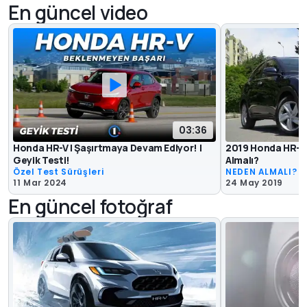
En güncel video
03:36
Honda HR-V | Şaşırtmaya Devam Ediyor! |
2019 Honda HR-V 
Geyik Testi!
Almalı?
Özel Test Sürüşleri
NEDEN ALMALI?
11 Mar 2024
24 May 2019
En güncel fotoğraf