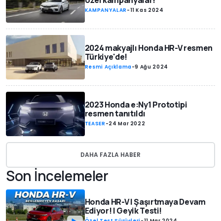
özel kampanyalar!
KAMPANYALAR
-
11 Kas 2024
2024 makyajlı Honda HR-V resmen
Türkiye'de!
Resmi Açıklama
-
9 Ağu 2024
2023 Honda e:Ny1 Prototipi
resmen tanıtıldı
TEASER
-
24 Mar 2022
DAHA FAZLA HABER
Son İncelemeler
Honda HR-V | Şaşırtmaya Devam
Ediyor! | Geyik Testi!
Özel Test Sürüşleri
-
11 Mar 2024