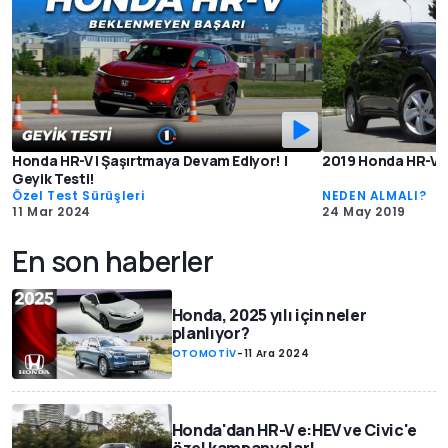
Honda HR-V | Şaşırtmaya Devam Ediyor! |
2019 Honda HR-V 1
Geyik Testi!
Özel Test Sürüşleri
NEDEN ALMALI?
11 Mar 2024
24 May 2019
En son haberler
Honda, 2025 yılı için neler
planlıyor?
OTOMOTİV
-
11 Ara 2024
Honda'dan HR-V e:HEV ve Civic'e