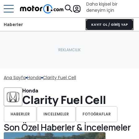
Daha kişisel bir
deneyim için
Haberler
KAYIT OL / GİRİŞ YAP
Ana Sayfa
Honda
Clarity Fuel Cell
Honda
Clarity Fuel Cell
HABERLER
INCELEMELER
FOTOĞRAFLAR
Son Özel Haberler & İncelemeler