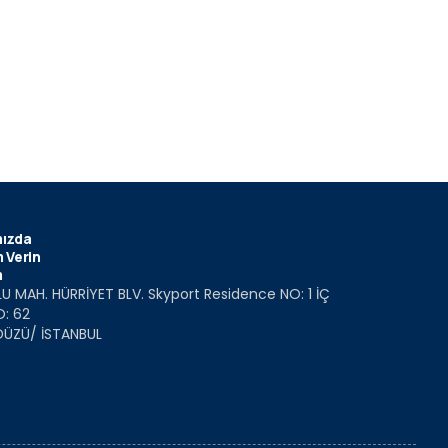
ızda
 Verin
m
U MAH. HÜRRİYET BLV. Skyport Residence NO: 1 İÇ
O: 62
DÜZÜ/ İSTANBUL