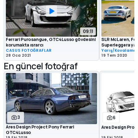
09:11
Ferrari Purosangue, GTC4Lusso gövdesini
SLR McLaren, Fe
korumakta ısrarcı
Superleggera yar
CASUS FOTOĞRAFLAR
Yarış/Kovalama
28 Oca 2021
19 Tem 2020
En güncel fotoğraf
3
6
Ares Design Project Pony Ferrari
Ares Design Proj
GTC4Lusso
19 Eki 2018
19 Eki 2018