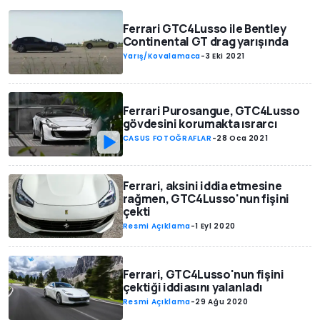
Ferrari GTC4Lusso ile Bentley
Continental GT drag yarışında
Yarış/Kovalamaca
-
3 Eki 2021
Ferrari Purosangue, GTC4Lusso
gövdesini korumakta ısrarcı
CASUS FOTOĞRAFLAR
-
28 Oca 2021
Ferrari, aksini iddia etmesine
rağmen, GTC4Lusso'nun fişini
çekti
Resmi Açıklama
-
1 Eyl 2020
Ferrari, GTC4Lusso'nun fişini
çektiği iddiasını yalanladı
Resmi Açıklama
-
29 Ağu 2020