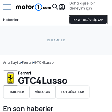
Daha kişisel bir
deneyim için
Haberler
KAYIT OL / GİRİŞ YAP
Ana Sayfa
Ferrari
GTC4Lusso
Ferrari
GTC4Lusso
HABERLER
VIDEOLAR
FOTOĞRAFLAR
En son haberler