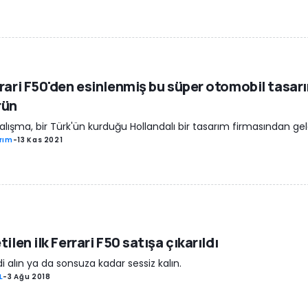
rari F50'den esinlenmiş bu süper otomobil tasar
rün
alışma, bir Türk'ün kurduğu Hollandalı bir tasarım firmasından gel
rım
-
13 Kas 2021
tilen ilk Ferrari F50 satışa çıkarıldı
i alın ya da sonsuza kadar sessiz kalın.
L
-
3 Ağu 2018