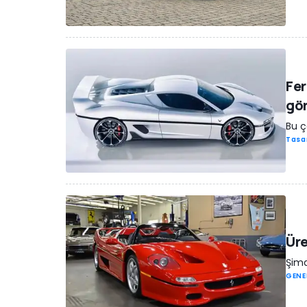
Fer
gö
Bu ç
Tasa
Üre
Şimd
GENE