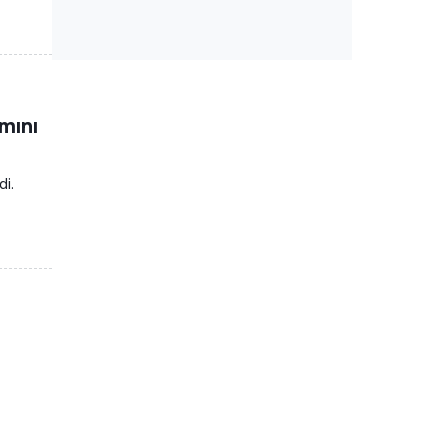
ımını
di.