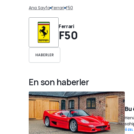
Ana Sayfa
Ferrari
F50
Ferrari
F50
HABERLER
En son haberler
Bu 
Henü
sahip
ÖZEL