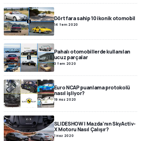
Dört fara sahip 10 ikonik otomobil
14 Tem 2020
Pahalı otomobillerde kullanılan
ucuz parçalar
3 Tem 2020
Euro NCAP puanlama protokolü
nasıl işliyor?
19 Haz 2020
SLIDESHOW | Mazda’nın SkyActiv-
X Motoru Nasıl Çalışır?
1 Haz 2020