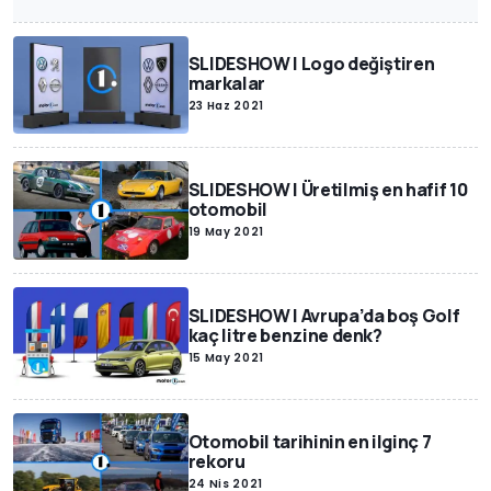
SLIDESHOW | Logo değiştiren
markalar
23 Haz 2021
SLIDESHOW | Üretilmiş en hafif 10
otomobil
19 May 2021
SLIDESHOW | Avrupa’da boş Golf
kaç litre benzine denk?
15 May 2021
Otomobil tarihinin en ilginç 7
rekoru
24 Nis 2021