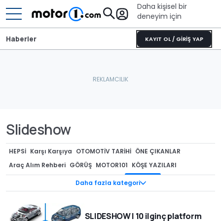
Daha kişisel bir
deneyim için
Haberler
KAYIT OL / GİRİŞ YAP
Slideshow
HEPSI
Karşı Karşıya
OTOMOTİV TARİHİ
ÖNE ÇIKANLAR
Araç Alım Rehberi
GÖRÜŞ
MOTOR101
KÖŞE YAZILARI
Motor1'in Favorileri
ARŞİVDEN
En'ler
Slideshow
Daha fazla kategori
SLIDESHOW | 10 ilginç platform