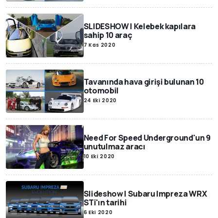
SLIDESHOW | Kelebek kapılara
sahip 10 araç
7 Kas 2020
Tavanında hava girişi bulunan 10
otomobil
24 Eki 2020
Need For Speed Underground'un 9
unutulmaz aracı
10 Eki 2020
Slideshow | Subaru Impreza WRX
STi'ın tarihi
6 Eki 2020