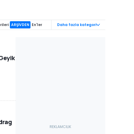
ileri
ARŞİVDEN
En'ler
Daha fazla kategori
 Geyik
 drag