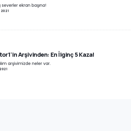
 severler ekran başına!
i 2021
or1'in Arşivinden: En İlginç 5 Kaza!
lım arşivimizde neler var.
 2021