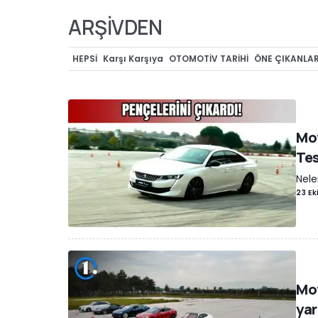
ARŞİVDEN
HEPSI
Karşı Karşıya
OTOMOTİV TARİHİ
ÖNE ÇIKANLA
Slideshow
Mot
Tes
Nele
23 Ek
Mot
yar