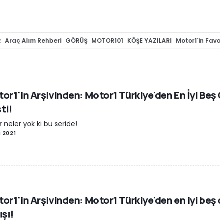
R
Araç Alım Rehberi
GÖRÜŞ
MOTOR101
KÖŞE YAZILARI
Motor1'in Favor
or1'in Arşivinden: Motor1 Türkiye'den En İyi Beş
ti!
r neler yok ki bu seride!
i 2021
or1'in Arşivinden: Motor1 Türkiye'den en iyi beş
ışı!