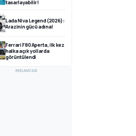
tasarlayabilir!
Lada Niva Legend (2026):
Arazinin gücü adına!
Ferrari F80 Aperta, ilk kez
halka açık yollarda
görüntülendi