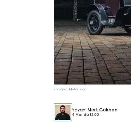
Fotoğraf:
Motor1.com
Yazan
:
Mert Gökhan
4 Mar
da
12:00