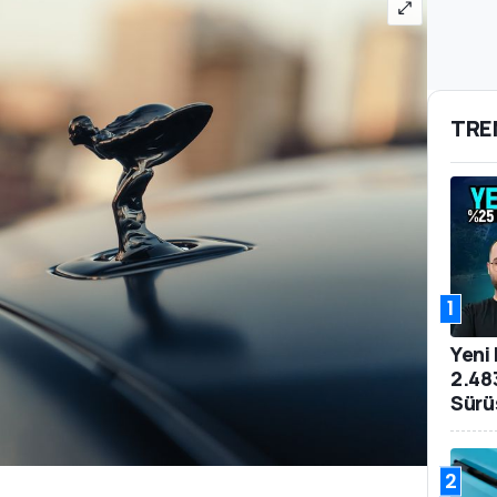
TRE
1
Yeni
2.48
Sürü
2