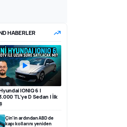
ND HABERLER
 Hyundai IONIQ 6 |
3.000 TL’ye D Sedan | İlk
ş
Çin'in ardından ABD de
kapı kollarını yeniden