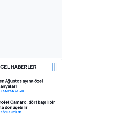
CEL HABERLER
n Ağustos ayına özel
anyalar!
-
KAMPANYALAR
olet Camaro, dört kapılı bir
a dönüşebilir
-
SÖYLENTİLER