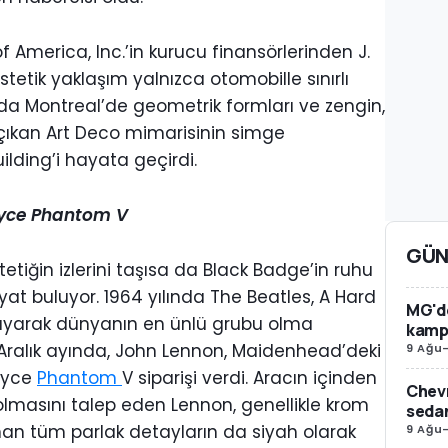
f America, Inc.’in kurucu finansörlerinden J.
 estetik yaklaşım yalnızca otomobille sınırlı
arda Montreal’de geometrik formları ve zengin,
çıkan Art Deco mimarisinin simge
ilding’i hayata geçirdi.
Royce Phantom V
GÜN
etiğin izlerini taşısa da Black Badge’in ruhu
yat buluyor. 1964 yılında The Beatles, A Hard
MG'de
ayarak dünyanın en ünlü grubu olma
kamp
n Aralık ayında, John Lennon, Maidenhead’deki
9 Ağu
Royce
Phantom
V siparişi verdi. Aracın içinden
Chevr
masını talep eden Lennon, genellikle krom
sedan
an tüm parlak detayların da siyah olarak
9 Ağu