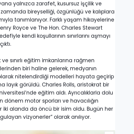
na yalnızca zarafet, kusursuz işçilik ve
 zamanda bireyselliği, özgünlüğü ve kalıplara
yla tanımlanıyor. Farklı yaşam hikayelerine
Henry Royce ve The Hon. Charles Stewart
efiyle kendi koşullarının sınırlarını aşmayı
ıktı.
k ve sınırlı eğitim imkanlarına rağmen
rinden biri haline gelerek, medyanın
olarak nitelendirdiği modelleri hayata geçirip
a layık görüldü. Charles Rolls, aristokrat bir
ersitesi’nde eğitim aldı. Ayrıcalıklarla dolu
en dönem motor sporları ve havacılığın
er iki alanda da öncü bir isim oldu. Bugün her
sorgulayan vizyonerler” olarak anılıyor.