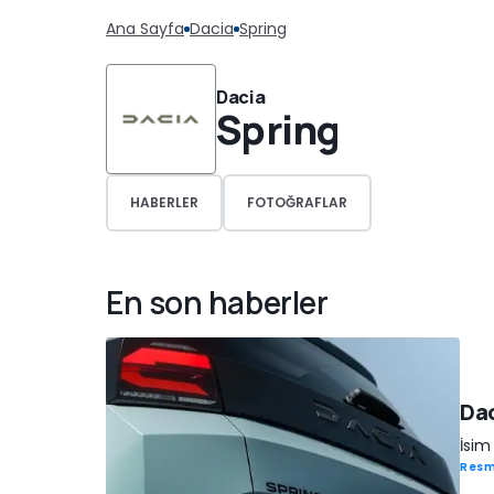
Ana Sayfa
Dacia
Spring
Dacia
Spring
HABERLER
FOTOĞRAFLAR
En son haberler
Dac
İsim 
Resm