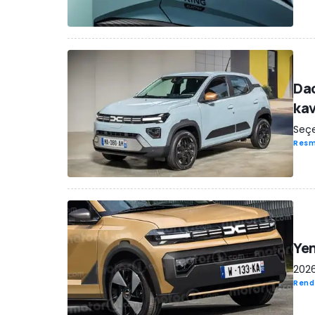
Dac
ka
Seçe
Resm
Yen
2026
Rend