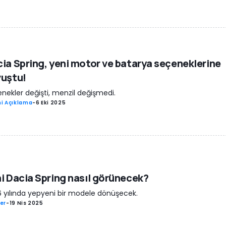
ia Spring, yeni motor ve batarya seçeneklerine
vuştu!
nekler değişti, menzil değişmedi.
i Açıklama
-
6 Eki 2025
i Dacia Spring nasıl görünecek?
 yılında yepyeni bir modele dönüşecek.
er
-
19 Nis 2025