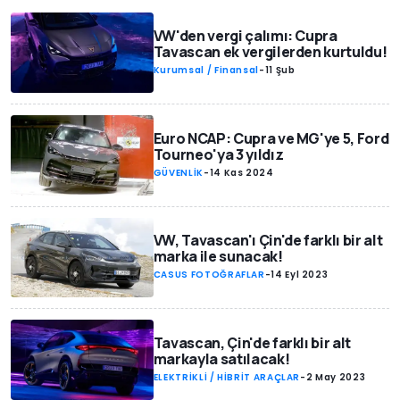
VW'den vergi çalımı: Cupra
Tavascan ek vergilerden kurtuldu!
Kurumsal / Finansal
-
11 Şub
Euro NCAP: Cupra ve MG'ye 5, Ford
Tourneo'ya 3 yıldız
GÜVENLİK
-
14 Kas 2024
VW, Tavascan'ı Çin'de farklı bir alt
marka ile sunacak!
CASUS FOTOĞRAFLAR
-
14 Eyl 2023
Tavascan, Çin'de farklı bir alt
markayla satılacak!
ELEKTRİKLİ / HİBRİT ARAÇLAR
-
2 May 2023