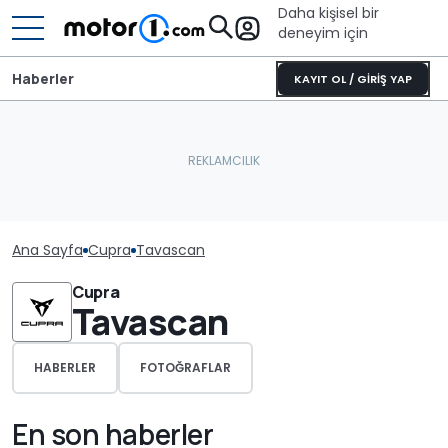
Daha kişisel bir
deneyim için
Haberler
KAYIT OL / GİRİŞ YAP
Ana Sayfa
Cupra
Tavascan
Cupra
Tavascan
HABERLER
FOTOĞRAFLAR
En son haberler