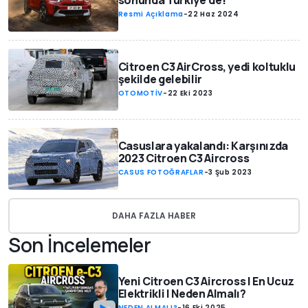
sonunda Türkiye'de!
Resmi Açıklama
-
22 Haz 2024
Citroen C3 AirCross, yedi koltuklu
şekilde gelebilir
OTOMOTİV
-
22 Eki 2023
Casuslara yakalandı: Karşınızda
2023 Citroen C3 Aircross
CASUS FOTOĞRAFLAR
-
3 Şub 2023
DAHA FAZLA HABER
Son İncelemeler
Yeni Citroen C3 Aircross | En Ucuz
Elektrikli | Neden Almalı?
NEDEN ALMALI?
-
16 Eki 2025