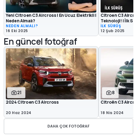
Yeni Citroen C3 Aircross | En Ucuz Elektrikli |
Citroen C3 Aircros
Neden Almalı?
Teknoloji! | İlk Sü
NEDEN ALMALI?
İLK SÜRÜŞ
16 Eki 2025
12 Şub 2025
En güncel fotoğraf
21
8
2024 Citroen C3 Aircross
Citroën C3 Aircr
20 Haz 2024
18 Nis 2024
DAHA ÇOK FOTOĞRAF