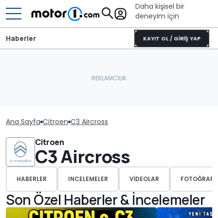
Daha kişisel bir
deneyim için
Haberler
KAYIT OL / GİRİŞ YAP
Ana Sayfa
Citroen
C3 Aircross
Citroen
C3 Aircross
HABERLER
INCELEMELER
VIDEOLAR
FOTOĞRAFL
Son Özel Haberler & İncelemeler