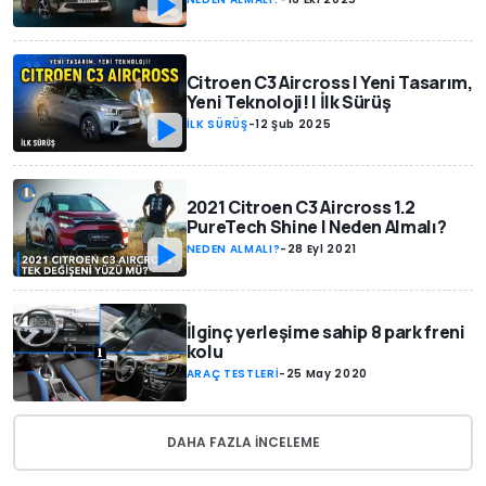
Citroen C3 Aircross | Yeni Tasarım,
Yeni Teknoloji! | İlk Sürüş
İLK SÜRÜŞ
-
12 Şub 2025
2021 Citroen C3 Aircross 1.2
PureTech Shine | Neden Almalı?
NEDEN ALMALI?
-
28 Eyl 2021
İlginç yerleşime sahip 8 park freni
kolu
ARAÇ TESTLERİ
-
25 May 2020
DAHA FAZLA INCELEME