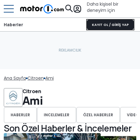
Daha kişisel bir
deneyim için
Haberler
KAYIT OL / GİRİŞ YAP
Ana Sayfa
Citroen
Ami
Citroen
Ami
HABERLER
INCELEMELER
ÖZEL HABERLER
VIDEO
Son Özel Haberler & İncelemeler