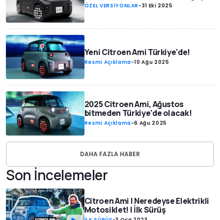
ÖZEL VERSİYONLAR
-
31 Eki 2025
Yeni Citroen Ami Türkiye'de!
Resmi Açıklama
-
10 Ağu 2025
2025 Citroen Ami, Ağustos
bitmeden Türkiye'de olacak!
Resmi Açıklama
-
6 Ağu 2025
DAHA FAZLA HABER
Son İncelemeler
Citroen Ami | Neredeyse Elektrikli
Motosiklet! | İlk Sürüş
İLK SÜRÜŞ
-
3 Oca 2023