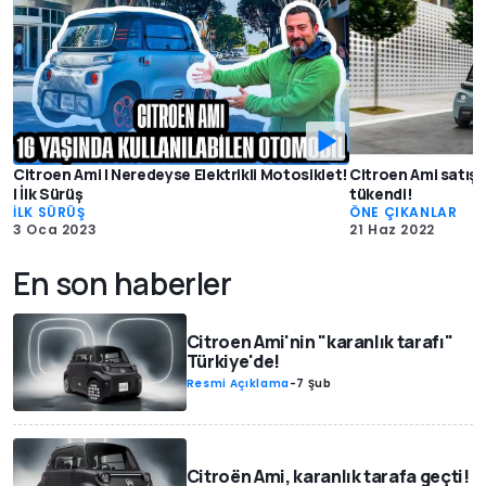
Citroen Ami | Neredeyse Elektrikli Motosiklet!
Citroen Ami satışa
| İlk Sürüş
tükendi!
İLK SÜRÜŞ
ÖNE ÇIKANLAR
3 Oca 2023
21 Haz 2022
En son haberler
Citroen Ami'nin "karanlık tarafı"
Türkiye'de!
Resmi Açıklama
-
7 Şub
Citroën Ami, karanlık tarafa geçti!