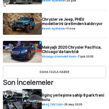
Resmi Açıklama
-
25 Şub
Chrysler ve Jeep, PHEV
modellerini üretimden kaldırıyor
Resmi Açıklama
-
11 Oca
Makyajlı 2020 Chrysler Pacifica,
Chicago'da tanıtıldı
Chicago Otomobil Fuarı
-
7 Şub 2020
DAHA FAZLA HABER
Son İncelemeler
İlginç yerleşime sahip 8 park freni
kolu
ARAÇ TESTLERİ
-
25 May 2020