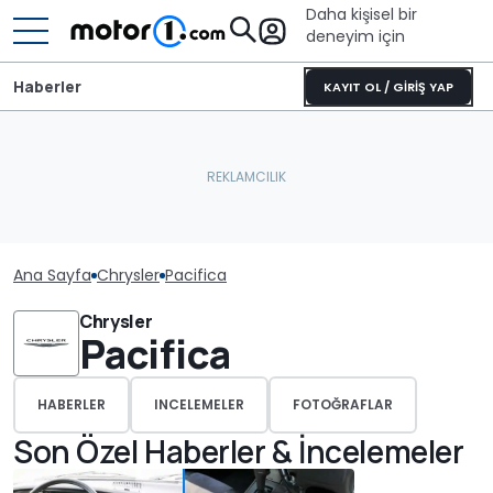
Daha kişisel bir
deneyim için
Haberler
KAYIT OL / GİRİŞ YAP
Ana Sayfa
Chrysler
Pacifica
Chrysler
Pacifica
HABERLER
INCELEMELER
FOTOĞRAFLAR
Son Özel Haberler & İncelemeler