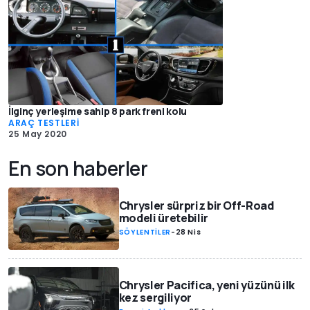
İlginç yerleşime sahip 8 park freni kolu
ARAÇ TESTLERİ
25 May 2020
En son haberler
Chrysler sürpriz bir Off-Road
modeli üretebilir
SÖYLENTİLER
-
28 Nis
Chrysler Pacifica, yeni yüzünü ilk
kez sergiliyor