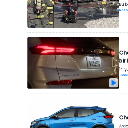
Bu k
KAZA
Che
bir
14 Ş
TEAS
Che
Arac