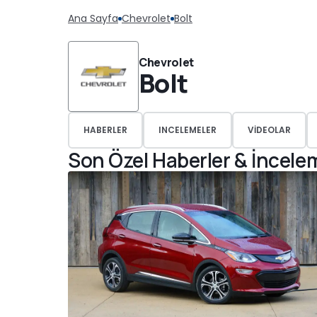
Ana Sayfa
Chevrolet
Bolt
Chevrolet
Bolt
HABERLER
INCELEMELER
VIDEOLAR
Son Özel Haberler & İncele