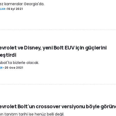
ez kameralar Georgia'da.
LAR
-
16 Eyl 2021
vrolet ve Disney, yeni Bolt EUV için güçlerini
leştirdi
ubat'ta bizlerle olacak.
ER
-
20 Oca 2021
vrolet Bolt'un crossover versiyonu böyle görüne
ın tanıtım tarihi ise henüz belli değil.