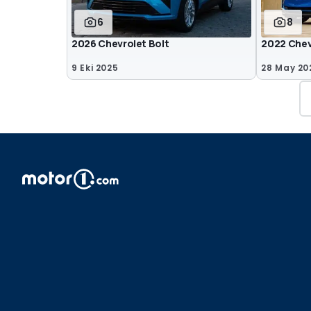
6
8
2026 Chevrolet Bolt
2022 Chev
9 Eki 2025
28 May 20