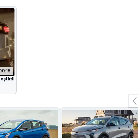
00:15
leştirdi