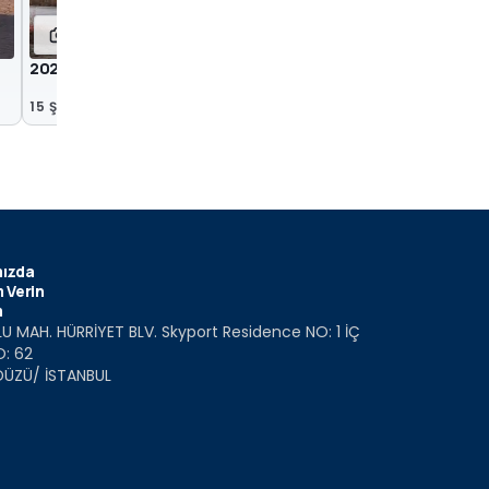
17
5
2021 Chevrolet Bolt EV
2021 Chevrolet Bolt 
Fotoğraflar
15 Şub 2021
20 Eki 2020
ızda
 Verin
m
U MAH. HÜRRİYET BLV. Skyport Residence NO: 1 İÇ
O: 62
DÜZÜ/ İSTANBUL