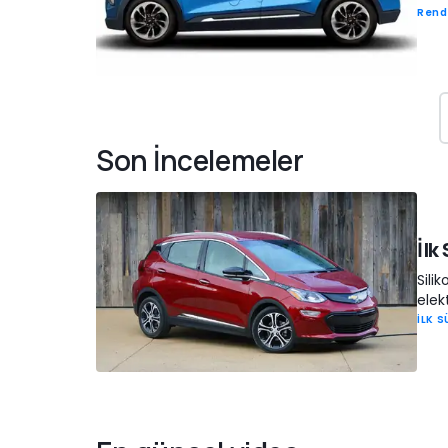
Rend
Son İncelemeler
İlk
Sili
elek
İLK 