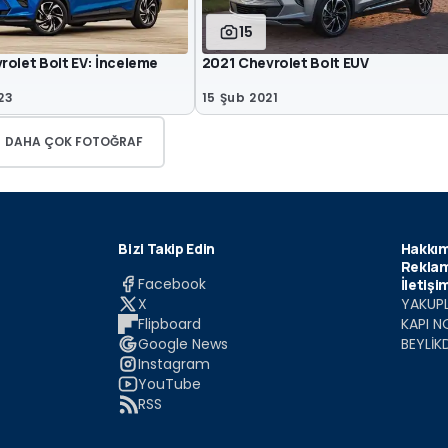
15
rolet Bolt EV: İnceleme
2021 Chevrolet Bolt EUV
23
15 Şub 2021
DAHA ÇOK FOTOĞRAF
Bizi Takip Edin
Hakkım
Reklam
Facebook
İletişi
X
YAKUPL
Flipboard
KAPI N
Google News
BEYLİK
Instagram
YouTube
RSS