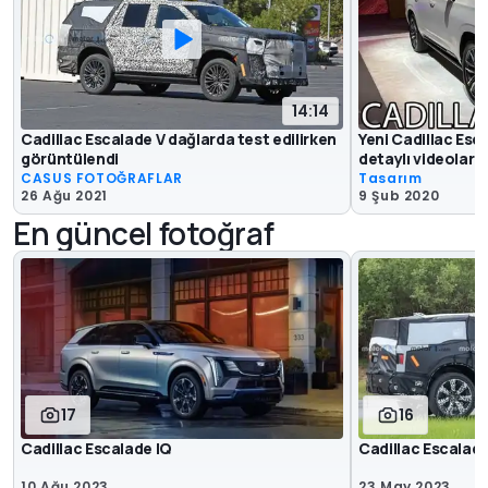
14:14
Cadillac Escalade V dağlarda test edilirken
Yeni Cadillac Esca
görüntülendi
detaylı videoları
CASUS FOTOĞRAFLAR
Tasarım
26 Ağu 2021
9 Şub 2020
En güncel fotoğraf
17
16
Cadillac Escalade IQ
Cadillac Escalade
10 Ağu 2023
23 May 2023