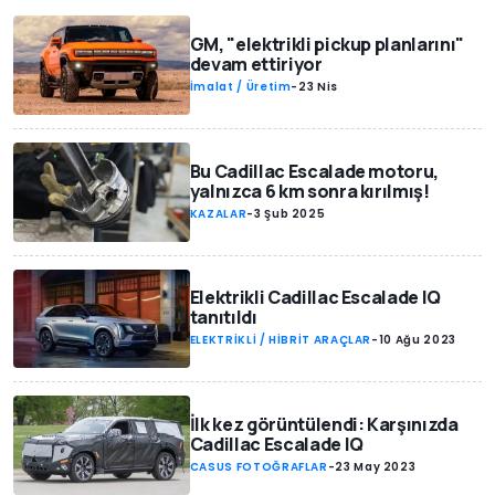
GM, "elektrikli pickup planlarını"
devam ettiriyor
İmalat / Üretim
-
23 Nis
Bu Cadillac Escalade motoru,
yalnızca 6 km sonra kırılmış!
KAZALAR
-
3 Şub 2025
Elektrikli Cadillac Escalade IQ
tanıtıldı
ELEKTRİKLİ / HİBRİT ARAÇLAR
-
10 Ağu 2023
İlk kez görüntülendi: Karşınızda
Cadillac Escalade IQ
CASUS FOTOĞRAFLAR
-
23 May 2023