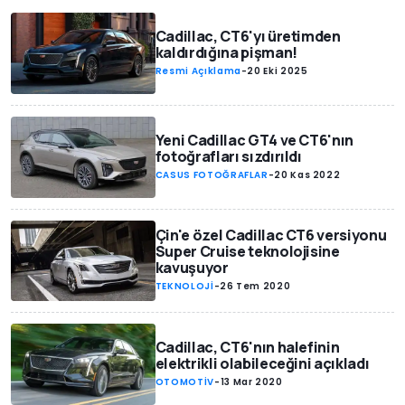
Cadillac, CT6'yı üretimden
kaldırdığına pişman!
Resmi Açıklama
-
20 Eki 2025
Yeni Cadillac GT4 ve CT6'nın
fotoğrafları sızdırıldı
CASUS FOTOĞRAFLAR
-
20 Kas 2022
Çin'e özel Cadillac CT6 versiyonu
Super Cruise teknolojisine
kavuşuyor
TEKNOLOJİ
-
26 Tem 2020
Cadillac, CT6'nın halefinin
elektrikli olabileceğini açıkladı
OTOMOTİV
-
13 Mar 2020