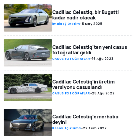
Cadillac Celestiq, bir Bugatti
kadar nadir olacak
İmalat / Üretim
-
5 May 2025
Cadillac Celestiq'ten yeni casus
fotoğraflar geldi
CASUS FOTOĞRAFLAR
-
16 Ağu 2023
Cadillac Celestiq'in üretim
versiyonu casuslandı
CASUS FOTOĞRAFLAR
-
25 Ağu 2022
Cadillac Celestiq'e merhaba
deyin!
Resmi Açıklama
-
22 Tem 2022