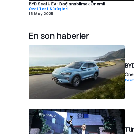
BYD Seal U EV - Bağlanabilmek Önemli
Özel Test Sürüşleri
15 May 2025
En son haberler
BYD
Önem
Resm
Tür