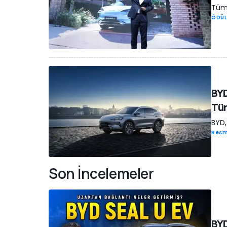
Tüm 
ÖDÜL
BYD
Tür
BYD,
Resm
Son İncelemeler
BYD