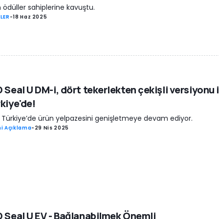
ödüller sahiplerine kavuştu.
LER
-
18 Haz 2025
 Seal U DM-i, dört tekerlekten çekişli versiyonu i
kiye'de!
 Türkiye’de ürün yelpazesini genişletmeye devam ediyor.
i Açıklama
-
29 Nis 2025
 Seal U EV - Bağlanabilmek Önemli