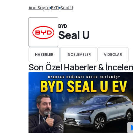
Ana Sayfa
BYD
Seal U
BYD
Seal U
HABERLER
INCELEMELER
VIDEOLAR
Son Özel Haberler & İncele