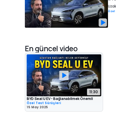
Uzak
Özel 
En güncel video
11:30
BYD Seal U EV - Bağlanabilmek Önemli
Özel Test Sürüşleri
15 May 2025