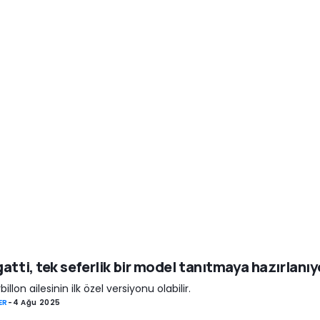
atti, tek seferlik bir model tanıtmaya hazırlanıy
illon ailesinin ilk özel versiyonu olabilir.
ER
-
4 Ağu 2025