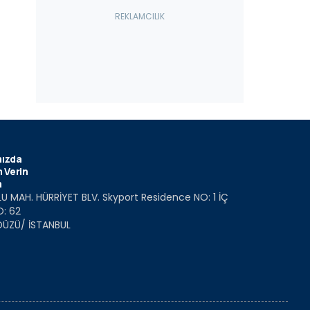
ızda
 Verin
m
U MAH. HÜRRİYET BLV. Skyport Residence NO: 1 İÇ
O: 62
DÜZÜ/ İSTANBUL