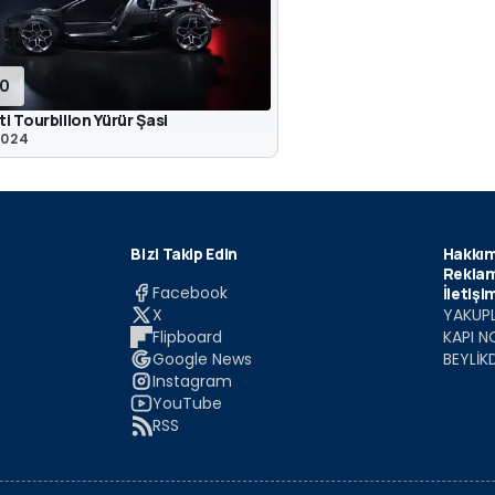
10
i Tourbillon Yürür Şasi
2024
Bizi Takip Edin
Hakkım
Reklam
Facebook
İletişi
X
YAKUPL
Flipboard
KAPI N
Google News
BEYLİK
Instagram
YouTube
RSS