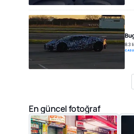
Bug
8.3 
CASU
En güncel fotoğraf