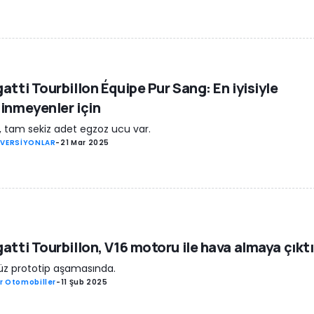
atti Tourbillon Équipe Pur Sang: En iyisiyle
inmeyenler için
, tam sekiz adet egzoz ucu var.
 VERSİYONLAR
-
21 Mar 2025
atti Tourbillon, V16 motoru ile hava almaya çıktı
z prototip aşamasında.
r Otomobiller
-
11 Şub 2025