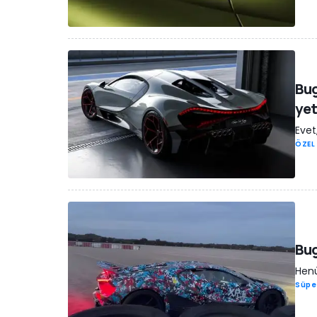
Bug
yet
Evet
ÖZEL
Bug
Henü
Süpe