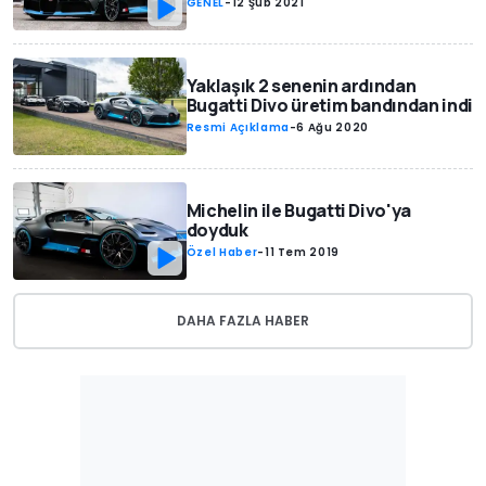
GENEL
-
12 Şub 2021
Yaklaşık 2 senenin ardından
Bugatti Divo üretim bandından indi
Resmi Açıklama
-
6 Ağu 2020
Michelin ile Bugatti Divo'ya
doyduk
Özel Haber
-
11 Tem 2019
DAHA FAZLA HABER