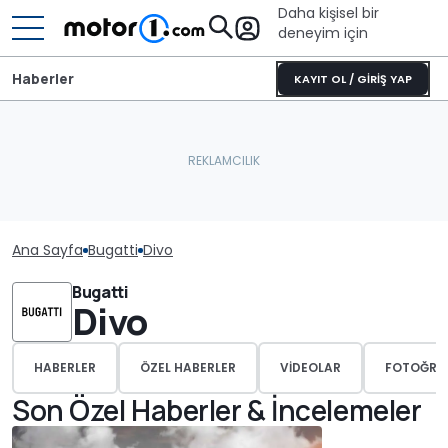
Daha kişisel bir
deneyim için
Haberler
KAYIT OL / GİRİŞ YAP
Ana Sayfa
Bugatti
Divo
Bugatti
Divo
HABERLER
ÖZEL HABERLER
VIDEOLAR
FOTOĞRA
Son Özel Haberler & İncelemeler