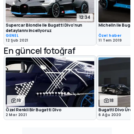
12:34
Supercar Blondie ile Bugatti Divo'nun
Michelin ile Buga
detaylarını inceliyoruz
GENEL
Özel haber
12 Şub 2021
11 Tem 2019
En güncel fotoğraf
18
18
Özel Renkli Bir Bugatti Divo
Bugatti Divo Üre
2 Mar 2021
6 Ağu 2020