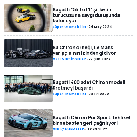
Bugatti "55 1 of 1" şirketin
kurucusuna saygı duruşunda
bulunuyor
Süper Otomobiller
-
24 May 2024
Bu Chiron örneği, Le Mans
yarışçısının izinden gidiyor
ÖZEL VERSİYONLAR
-
27 Şub 2024
Bugatti 400 adet Chiron modeli
üretmeyi başardı
Süper Otomobiller
-
28 Eki 2022
Bugatti Chiron Pur Sport, tehlikeli
bir sebepten geri çağrılıyor!
GERİ ÇAĞIRMALAR
-
11 Oca 2022