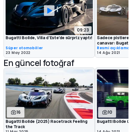
09:23
Bugatti Bolide, Villa d'Este'de sürpriz yaptı!
Sadece pistlere 
canavar: Bugatti
Süper otomobiller
Resmi açıklama
23 May 2022
14 Ağu 2021
En güncel fotoğraf
16
10
Bugatti Bolide (2025) Racetrack Feeling
Bugatti Bolide ü
the Track
11 Mar 2025
14 Ağu 2021