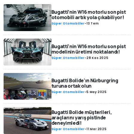
Bugatti’nin W16 motorlu son pist
otomobili artık yola çıkabiliyor!
Süper Otomobiller
-
13 Tem
Bugatti'nin W16 motorlu son pist
modelinin üretimi noktalandı!
Süper Otomobiller
-
28 Kas 2025
Bugatti Bolide'ın Nürburgring
turuna ortak olun
Süper Otomobiller
-
5 May 2025
Bugatti Bolide müşterileri,
araçlarını yarış pistinde
deneyimledi!
Süper Otomobiller
-
11 Mar 2025